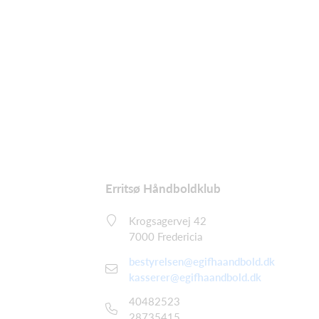
Erritsø Håndboldklub
Krogsagervej 42
7000 Fredericia
bestyrelsen@egifhaandbold.dk
kasserer@egifhaandbold.dk
40482523
28735415