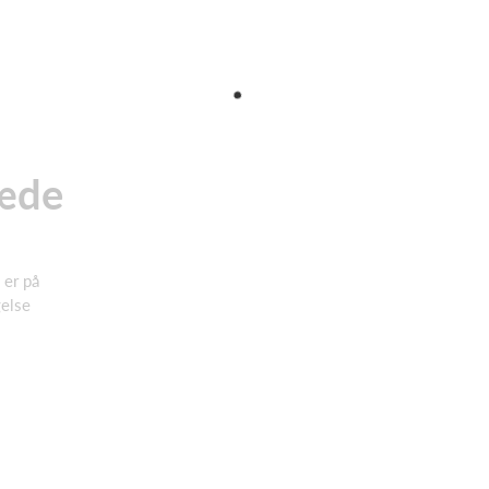
sæde
n er på
gelse