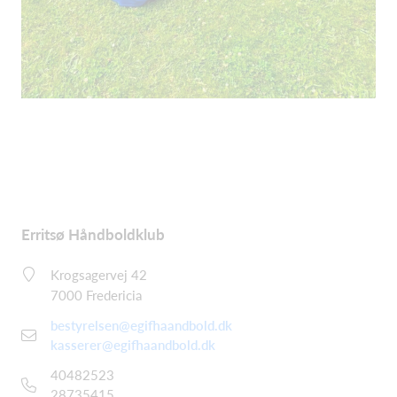
Erritsø Håndboldklub
Krogsagervej 42
7000 Fredericia
bestyrelsen@egifhaandbold.dk
kasserer@egifhaandbold.dk
40482523
28735415